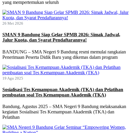
yang mempertemukan seluruh
26 Mei 2026
SMAN 9 Bandung Siap Gelar SPMB 2026: Simak Jadwal,
Jalur Kuota, dan Syarat Pendaftarannya!
BANDUNG – SMA Negeri 9 Bandung resmi memulai rangkaian
Penerimaan Peserta Didik Baru yang dikemas dalam program
19 Agu 2025
Sosialisasi Tes Kemampuan Akademik (TKA) dan Pelatihan
pembuatan soal Tes Kemampuan Akademik (TKA)
Bandung, Agustus 2025 – SMA Negeri 9 Bandung melaksanakan
kegiatan Sosialisasi Tes Kemampuan Akademik (TKA) dan
Pelatihan