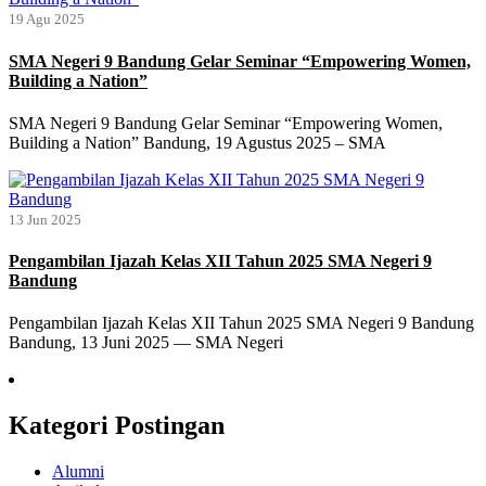
19 Agu 2025
SMA Negeri 9 Bandung Gelar Seminar “Empowering Women,
Building a Nation”
SMA Negeri 9 Bandung Gelar Seminar “Empowering Women,
Building a Nation” Bandung, 19 Agustus 2025 – SMA
13 Jun 2025
Pengambilan Ijazah Kelas XII Tahun 2025 SMA Negeri 9
Bandung
Pengambilan Ijazah Kelas XII Tahun 2025 SMA Negeri 9 Bandung
Bandung, 13 Juni 2025 — SMA Negeri
Kategori Postingan
Alumni