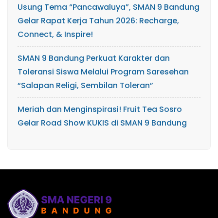
Usung Tema “Pancawaluya”, SMAN 9 Bandung
Gelar Rapat Kerja Tahun 2026: Recharge,
Connect, & Inspire!
SMAN 9 Bandung Perkuat Karakter dan
Toleransi Siswa Melalui Program Saresehan
“Salapan Religi, Sembilan Toleran”
Meriah dan Menginspirasi! Fruit Tea Sosro
Gelar Road Show KUKIS di SMAN 9 Bandung