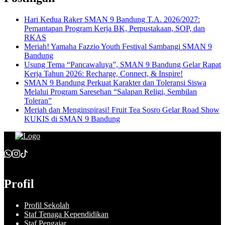
Hari Kedua Raker SMAN 9 Bandung T.A. 2026/2027:
Pemantapan Program Kerja BK, Perpustakaan, SOP, dan
RKAS
Meriah! Yamaha Fazzio Youth Festival Sambangi SMAN 9
Bandung
Usung Tema “Pancawaluya”, SMAN 9 Bandung Gelar Rapat
Kerja Tahun 2026: Recharge, Connect, & Inspire!
SMAN 9 Bandung Perkuat Karakter dan Toleransi Siswa
Melalui Program Saresehan “Salapan Religi, Sembilan
Toleran”
Meriah dan Menginspirasi! Fruit Tea Sosro Gelar Road Show
KUKIS di SMAN 9 Bandung
Profil
Profil Sekolah
Staf Tenaga Kependidikan
Staf Pengajar