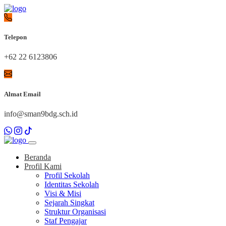
Telepon
+62 22 6123806
Almat Email
info@sman9bdg.sch.id
Beranda
Profil Kami
Profil Sekolah
Identitas Sekolah
Visi & Misi
Sejarah Singkat
Struktur Organisasi
Staf Pengajar