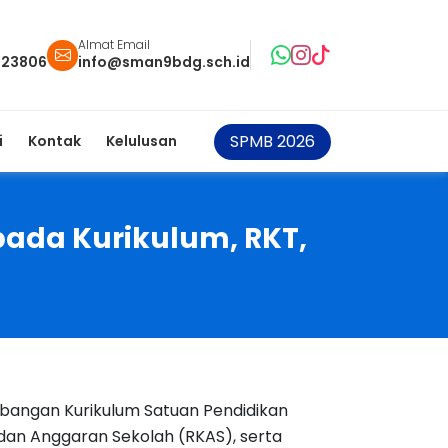
Almat Email
123806
info@sman9bdg.sch.id
SPMB 2026
i
Kontak
Kelulusan
pada Kurikulum, RKT,
angan Kurikulum Satuan Pendidikan
dan Anggaran Sekolah (RKAS), serta