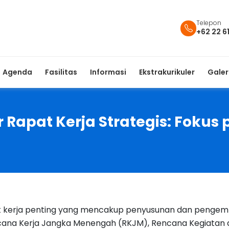
Telepon
+62 22 6
Agenda
Fasilitas
Informasi
Ekstrakurikuler
Galer
Rapat Kerja Strategis: Fokus 
 kerja penting yang mencakup penyusunan dan pengemb
ncana Kerja Jangka Menengah (RKJM), Rencana Kegiatan 