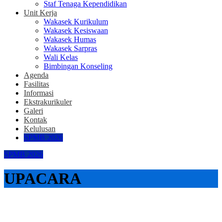
Staf Tenaga Kependidikan
Unit Kerja
Wakasek Kurikulum
Wakasek Kesiswaan
Wakasek Humas
Wakasek Sarpras
Wali Kelas
Bimbingan Konseling
Agenda
Fasilitas
Informasi
Ekstrakurikuler
Galeri
Kontak
Kelulusan
SPMB 2026
SPMB 2026
UPACARA