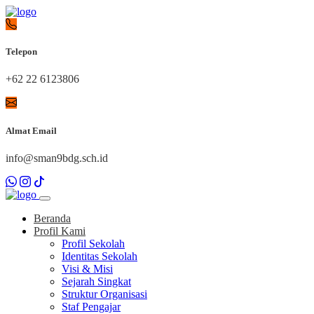
Telepon
+62 22 6123806
Almat Email
info@sman9bdg.sch.id
Beranda
Profil Kami
Profil Sekolah
Identitas Sekolah
Visi & Misi
Sejarah Singkat
Struktur Organisasi
Staf Pengajar