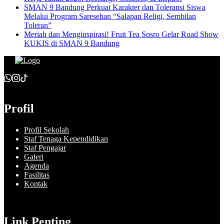
SMAN 9 Bandung Perkuat Karakter dan Toleransi Siswa
Melalui Program Saresehan “Salapan Religi, Sembilan
Toleran”
Meriah dan Menginspirasi! Fruit Tea Sosro Gelar Road Show
KUKIS di SMAN 9 Bandung
Profil
Profil Sekolah
Staf Tenaga Kependidikan
Staf Pengajar
Galeri
Agenda
Fasilitas
Kontak
Link Penting