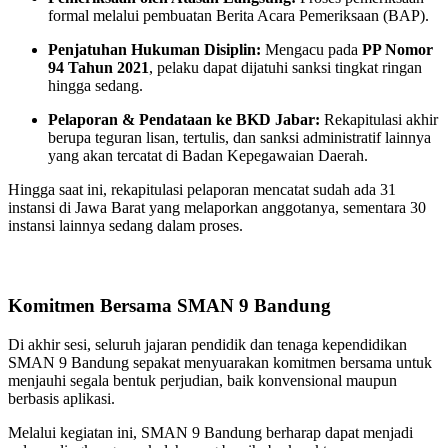
formal melalui pembuatan Berita Acara Pemeriksaan (BAP).
Penjatuhan Hukuman Disiplin:
Mengacu pada
PP Nomor
94 Tahun 2021
, pelaku dapat dijatuhi sanksi tingkat ringan
hingga sedang.
Pelaporan & Pendataan ke BKD Jabar:
Rekapitulasi akhir
berupa teguran lisan, tertulis, dan sanksi administratif lainnya
yang akan tercatat di Badan Kepegawaian Daerah.
Hingga saat ini, rekapitulasi pelaporan mencatat sudah ada 31
instansi di Jawa Barat yang melaporkan anggotanya, sementara 30
instansi lainnya sedang dalam proses.
Komitmen Bersama SMAN 9 Bandung
Di akhir sesi, seluruh jajaran pendidik dan tenaga kependidikan
SMAN 9 Bandung sepakat menyuarakan komitmen bersama untuk
menjauhi segala bentuk perjudian, baik konvensional maupun
berbasis aplikasi.
Melalui kegiatan ini, SMAN 9 Bandung berharap dapat menjadi