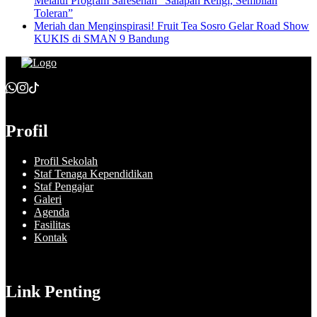
Melalui Program Saresehan “Salapan Religi, Sembilan
Toleran”
Meriah dan Menginspirasi! Fruit Tea Sosro Gelar Road Show
KUKIS di SMAN 9 Bandung
Profil
Profil Sekolah
Staf Tenaga Kependidikan
Staf Pengajar
Galeri
Agenda
Fasilitas
Kontak
Link Penting