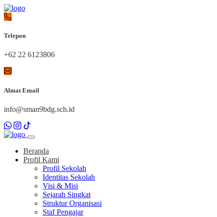
Telepon
+62 22 6123806
Almat Email
info@sman9bdg.sch.id
Beranda
Profil Kami
Profil Sekolah
Identitas Sekolah
Visi & Misi
Sejarah Singkat
Struktur Organisasi
Staf Pengajar