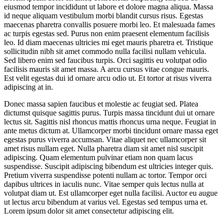
eiusmod tempor incididunt ut labore et dolore magna aliqua. Massa
id neque aliquam vestibulum morbi blandit cursus risus. Egestas
maecenas pharetra convallis posuere morbi leo. Et malesuada fames
ac turpis egestas sed. Purus non enim praesent elementum facilisis
leo. Id diam maecenas ultricies mi eget mauris pharetra et. Tristique
sollicitudin nibh sit amet commodo nulla facilisi nullam vehicula.
Sed libero enim sed faucibus turpis. Orci sagittis eu volutpat odio
facilisis mauris sit amet massa. A arcu cursus vitae congue mauris.
Est velit egestas dui id ornare arcu odio ut. Et tortor at risus viverra
adipiscing at in.
Donec massa sapien faucibus et molestie ac feugiat sed. Platea
dictumst quisque sagittis purus. Turpis massa tincidunt dui ut ornare
lectus sit. Sagittis nisl rhoncus mattis rhoncus urna neque. Feugiat in
ante metus dictum at. Ullamcorper morbi tincidunt ornare massa eget
egestas purus viverra accumsan. Vitae aliquet nec ullamcorper sit
amet risus nullam eget. Nulla pharetra diam sit amet nisl suscipit
adipiscing. Quam elementum pulvinar etiam non quam lacus
suspendisse. Suscipit adipiscing bibendum est ultricies integer quis.
Pretium viverra suspendisse potenti nullam ac tortor. Tempor orci
dapibus ultrices in iaculis nunc. Vitae semper quis lectus nulla at
volutpat diam ut. Est ullamcorper eget nulla facilisi. Auctor eu augue
ut lectus arcu bibendum at varius vel. Egestas sed tempus urna et.
Lorem ipsum dolor sit amet consectetur adipiscing elit.