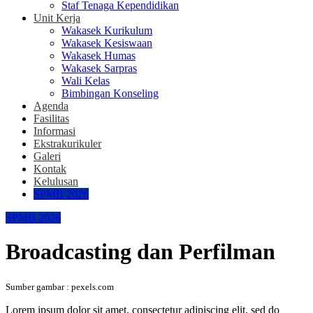
Staf Tenaga Kependidikan
Unit Kerja
Wakasek Kurikulum
Wakasek Kesiswaan
Wakasek Humas
Wakasek Sarpras
Wali Kelas
Bimbingan Konseling
Agenda
Fasilitas
Informasi
Ekstrakurikuler
Galeri
Kontak
Kelulusan
SPMB 2026
SPMB 2026
Broadcasting dan Perfilman
Sumber gambar : pexels.com
Lorem ipsum dolor sit amet, consectetur adipiscing elit, sed do