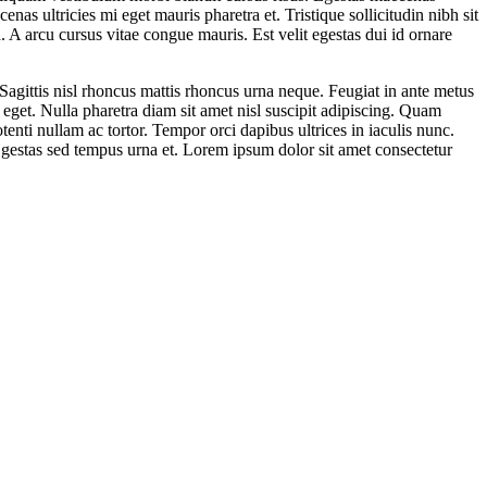
as ultricies mi eget mauris pharetra et. Tristique sollicitudin nibh sit
. A arcu cursus vitae congue mauris. Est velit egestas dui id ornare
 Sagittis nisl rhoncus mattis rhoncus urna neque. Feugiat in ante metus
eget. Nulla pharetra diam sit amet nisl suscipit adipiscing. Quam
nti nullam ac tortor. Tempor orci dapibus ultrices in iaculis nunc.
 Egestas sed tempus urna et. Lorem ipsum dolor sit amet consectetur