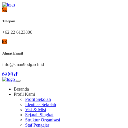
Telepon
+62 22 6123806
Almat Email
info@sman9bdg.sch.id
Beranda
Profil Kami
Profil Sekolah
Identitas Sekolah
Visi & Misi
Sejarah Singkat
Struktur Organisasi
Staf Pengajar