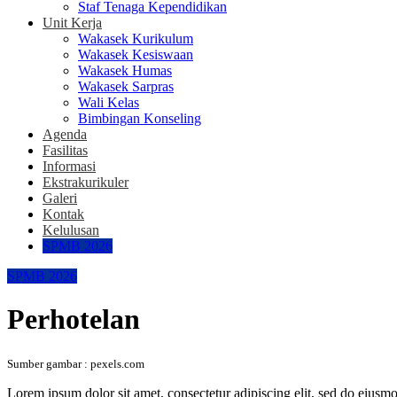
Staf Tenaga Kependidikan
Unit Kerja
Wakasek Kurikulum
Wakasek Kesiswaan
Wakasek Humas
Wakasek Sarpras
Wali Kelas
Bimbingan Konseling
Agenda
Fasilitas
Informasi
Ekstrakurikuler
Galeri
Kontak
Kelulusan
SPMB 2026
SPMB 2026
Perhotelan
Sumber gambar : pexels.com
Lorem ipsum dolor sit amet, consectetur adipiscing elit, sed do eius