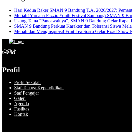
Hari Kedua Raker SMAN 9 Bandung T.A. 2026/2027: Pemant
Meriah! Yamaha Fazzio Youth Festival Sambangi SMAN 9 Ba
Usung Tema “Pancawaluya”, SMAN 9 Bandung Gelar Rapat Ker
SMAN 9 Bandung Perkuat Karakter dan Toleransi Siswa Melalu
Meriah dan Menginspirasi! Fruit Tea Sosro Gelar Road Sh
Profil
Profil Sekolah
Staf Tenaga Kependidikan
Staf Pengajar
Galeri
Agenda
Fasilitas
Kontak