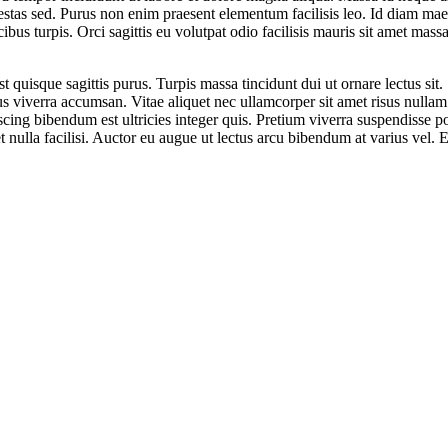
tas sed. Purus non enim praesent elementum facilisis leo. Id diam maecen
us turpis. Orci sagittis eu volutpat odio facilisis mauris sit amet massa
 quisque sagittis purus. Turpis massa tincidunt dui ut ornare lectus sit.
 viverra accumsan. Vitae aliquet nec ullamcorper sit amet risus nullam 
ng bibendum est ultricies integer quis. Pretium viverra suspendisse pote
et nulla facilisi. Auctor eu augue ut lectus arcu bibendum at varius vel.