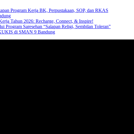
apan Program Kerja BK, Perpustakaan, SOP, dan RKAS
ndung
ja Tahun 2026: Recharge, Connect, & Inspire!
i Program Saresehan “Salapan Religi, Sembilan Toleran”
ow KUKIS di SMAN 9 Bandung