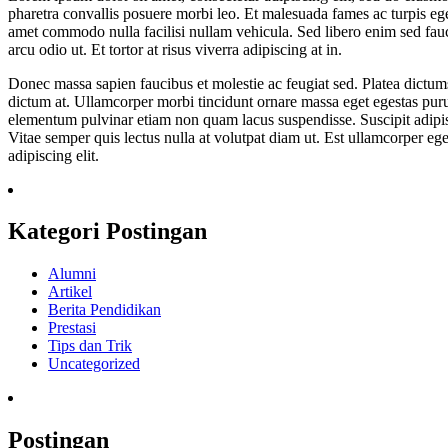
pharetra convallis posuere morbi leo. Et malesuada fames ac turpis eges
amet commodo nulla facilisi nullam vehicula. Sed libero enim sed faucib
arcu odio ut. Et tortor at risus viverra adipiscing at in.
Donec massa sapien faucibus et molestie ac feugiat sed. Platea dictumst
dictum at. Ullamcorper morbi tincidunt ornare massa eget egestas purus
elementum pulvinar etiam non quam lacus suspendisse. Suscipit adipisci
Vitae semper quis lectus nulla at volutpat diam ut. Est ullamcorper eg
adipiscing elit.
Kategori Postingan
Alumni
Artikel
Berita Pendidikan
Prestasi
Tips dan Trik
Uncategorized
Postingan