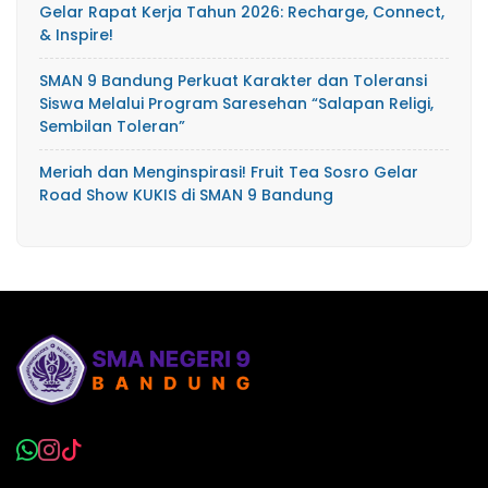
Gelar Rapat Kerja Tahun 2026: Recharge, Connect,
& Inspire!
SMAN 9 Bandung Perkuat Karakter dan Toleransi
Siswa Melalui Program Saresehan “Salapan Religi,
Sembilan Toleran”
Meriah dan Menginspirasi! Fruit Tea Sosro Gelar
Road Show KUKIS di SMAN 9 Bandung