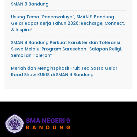
SMAN 9 Bandung
Usung Tema “Pancawaluya”, SMAN 9 Bandung
Gelar Rapat Kerja Tahun 2026: Recharge, Connect,
& Inspire!
SMAN 9 Bandung Perkuat Karakter dan Toleransi
Siswa Melalui Program Saresehan “Salapan Religi,
Sembilan Toleran”
Meriah dan Menginspirasi! Fruit Tea Sosro Gelar
Road Show KUKIS di SMAN 9 Bandung