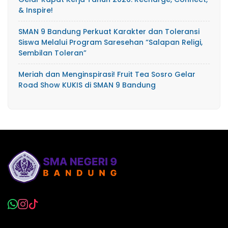
& Inspire!
SMAN 9 Bandung Perkuat Karakter dan Toleransi
Siswa Melalui Program Saresehan “Salapan Religi,
Sembilan Toleran”
Meriah dan Menginspirasi! Fruit Tea Sosro Gelar
Road Show KUKIS di SMAN 9 Bandung