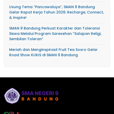
Usung Tema “Pancawaluya”, SMAN 9 Bandung
Gelar Rapat Kerja Tahun 2026: Recharge, Connect,
& Inspire!
SMAN 9 Bandung Perkuat Karakter dan Toleransi
Siswa Melalui Program Saresehan “Salapan Religi,
Sembilan Toleran”
Meriah dan Menginspirasi! Fruit Tea Sosro Gelar
Road Show KUKIS di SMAN 9 Bandung