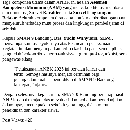
Tiga komponen utama dalam ANBK ini adalah
Asesmen
Kompetensi Minimum (AKM)
yang mencakup literasi membaca
dan numerasi,
Survei Karakter
, serta
Survei Lingkungan
Belajar
. Seluruh komponen dirancang untuk memberikan gambaran
menyeluruh terhadap mutu proses dan lingkungan pembelajaran di
sekolah.
Kepala SMAN 9 Bandung,
Drs. Yudin Wahyudin, M.Pd.
,
menyampaikan rasa syukurnya atas kelancaran pelaksanaan
kegiatan ini dan menyampaikan terima kasih kepada semua pihak
yang telah berkontribusi, termasuk siswa, guru, proktor, teknisi, serta
pengawas silang.
“Pelaksanaan ANBK 2025 ini berjalan lancar dan
tertib. Semoga hasilnya menjadi cerminan bagi
peningkatan kualitas pendidikan di SMAN 9 Bandung
ke depan,” ujarnya.
Dengan selesainya kegiatan ini, SMAN 9 Bandung berharap hasil
ANBK dapat menjadi dasar evaluasi dan perbaikan berkelanjutan
dalam upaya menciptakan sekolah yang unggul dalam mutu
pendidikan dan karakter siswa.
Post Views:
426