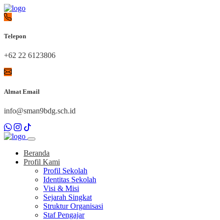
Telepon
+62 22 6123806
Almat Email
info@sman9bdg.sch.id
Beranda
Profil Kami
Profil Sekolah
Identitas Sekolah
Visi & Misi
Sejarah Singkat
Struktur Organisasi
Staf Pengajar