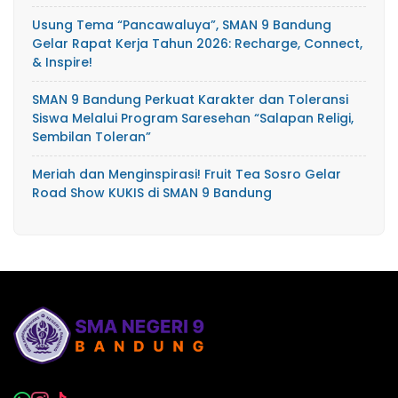
Usung Tema “Pancawaluya”, SMAN 9 Bandung
Gelar Rapat Kerja Tahun 2026: Recharge, Connect,
& Inspire!
SMAN 9 Bandung Perkuat Karakter dan Toleransi
Siswa Melalui Program Saresehan “Salapan Religi,
Sembilan Toleran”
Meriah dan Menginspirasi! Fruit Tea Sosro Gelar
Road Show KUKIS di SMAN 9 Bandung